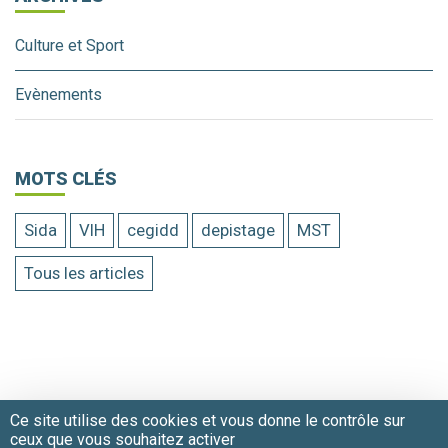
Culture et Sport
Evènements
MOTS CLÉS
Sida
VIH
cegidd
depistage
MST
Tous les articles
©2018-2021 - Tous droits réservés au centre
Hospitalier Intercommunal Alençon-Mamers
Ce site utilise des cookies et vous donne le contrôle sur
Mentions Légales
|
Plan du site
|
Nous contacter
ceux que vous souhaitez activer