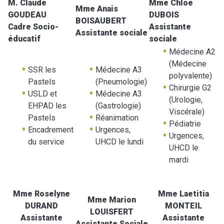
M. Claude
Mme Chloé
Mme Anais
GOUDEAU
DUBOIS
BOISAUBERT
Cadre Socio-
Assistante
Assistante sociale
éducatif
sociale
Médecine A2
(Médecine
SSR les
Médecine A3
polyvalente)
Pastels
(Pneumologie)
Chirurgie G2
USLD et
Médecine A3
(Urologie,
EHPAD les
(Gastrologie)
Viscérale)
Pastels
Réanimation
Pédiatrie
Encadrement
Urgences,
Urgences,
du service
UHCD le lundi
UHCD le
mardi
Mme Roselyne
Mme Laetitia
Mme Marion
DURAND
MONTEIL
LOUISFERT
Assistante
Assistante
Assistante Sociale