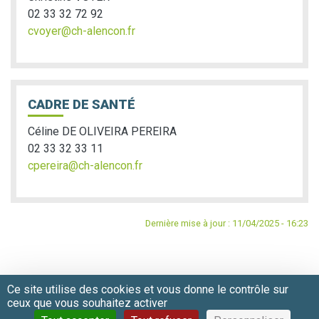
02 33 32 72 92
cvoyer@ch-alencon.fr
CADRE DE SANTÉ
Céline DE OLIVEIRA PEREIRA
02 33 32 33 11
cpereira@ch-alencon.fr
Dernière mise à jour : 11/04/2025 - 16:23
©2018-2021 - Tous droits réservés au centre
Hospitalier Intercommunal Alençon-Mamers
Ce site utilise des cookies et vous donne le contrôle sur
Mentions Légales
|
Plan du site
|
Nous contacter
ceux que vous souhaitez activer
+33 02 33 32 30 30 - direction@ch-alencon.fr